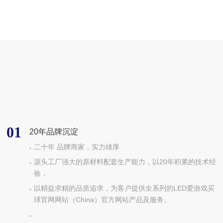
01
20年品牌沉淀
二十年 品牌商家，实力雄厚
源头工厂强大的原材料配套生产能力，以20年积累的技术经
验，
以精益求精的品质追求，为客户提供全系列的LED爱游戏买
球官网网站（China）官方网站产品及服务。