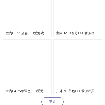
室内D3.91全彩LED爱游戏买球官网网站（China）官方网站
室内D2.84全彩LED爱游戏买球官网网站（China）官方网站
室内P4.75单双色LED爱游戏买球官网网站（China）官方网站
户外P10单色LED爱游戏买球官网网站（China）官方网站
更多