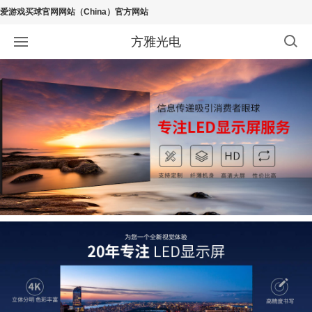
爱游戏买球官网网站（China）官方网站
方雅光电