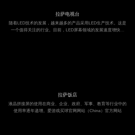
拉萨电视台
随着LED技术的发展，越来越多的产品采用LED生产技术。这是
一个值得关注的行业。目前，LED屏幕领域的发展速度增快。
LED画面表现力高，应用性高，重要的是能够多方面增强、满足
用户的使用需求，并且为用户的使用提供切实的整改，同时也助
用户有效的提高工作效率。爱游戏买球官网网站（China）官方
网站
拉萨饭店
液晶拼接屏的使用在商业、企业、政府、军事、教育等行业中的
使用率逐年递增。爱游戏买球官网网站（China）官方网站