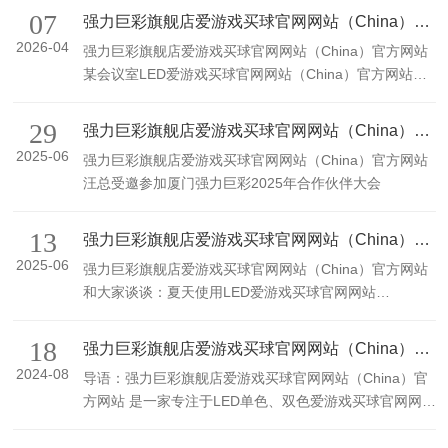
07
强力巨彩旗舰店爱游戏买球官网网站（China）官方网站 某会议室LED爱游戏买球官网网站（China）官方网站项目顺利完工并通过验收
2026-04
强力巨彩旗舰店爱游戏买球官网网站（China）官方网站
某会议室LED爱游戏买球官网网站（China）官方网站项
目顺利完工并通过验收
29
强力巨彩旗舰店爱游戏买球官网网站（China）官方网站 汪总受邀参加厦门强力巨彩2025年合作伙伴大会
2025-06
强力巨彩旗舰店爱游戏买球官网网站（China）官方网站
汪总受邀参加厦门强力巨彩2025年合作伙伴大会
13
强力巨彩旗舰店爱游戏买球官网网站（China）官方网站 和大家谈谈：夏天使用LED爱游戏买球官网网站（China）官方网站需要注意什么
2025-06
强力巨彩旗舰店爱游戏买球官网网站（China）官方网站
和大家谈谈：夏天使用LED爱游戏买球官网网站
（China）官方网站需要注意什么
18
强力巨彩旗舰店爱游戏买球官网网站（China）官方网站 林卡团建之旅：凝聚团队力量，展示行业领先地位
2024-08
导语：强力巨彩旗舰店爱游戏买球官网网站（China）官
方网站 是一家专注于LED单色、双色爱游戏买球官网网站
（China）官方网站和户外广告屏的企业，以其创新科技
和卓越品质在行业中赢得了良好声誉。近期，公司举办了