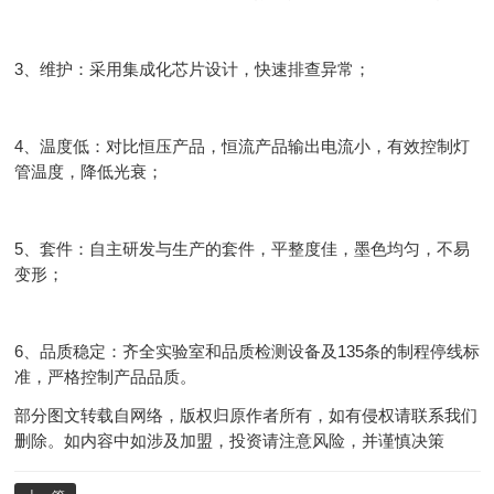
3、维护：采用集成化芯片设计，快速排查异常；
4、温度低：对比恒压产品，恒流产品输出电流小，有效控制灯
管温度，降低光衰；
5、套件：自主研发与生产的套件，平整度佳，墨色均匀，不易
变形；
6、品质稳定：齐全实验室和品质检测设备及135条的制程停线标
准，严格控制产品品质。
部分图文转载自网络，版权归原作者所有，如有侵权请联系我们
删除。如内容中如涉及加盟，投资请注意风险，并谨慎决策