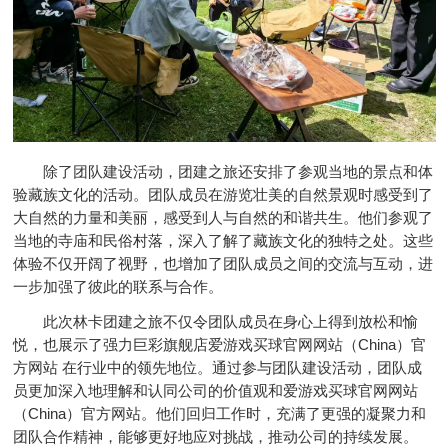
除了团队建设活动，团建之旅还安排了参观当地的景点和体
验藏族文化的活动。团队成员在游览壮美的自然景观时感受到了
大自然的力量和美丽，感受到人与自然的和谐共生。他们参观了
当地的寺庙和民俗村落，深入了解了藏族文化的独特之处。这些
体验不仅开阔了视野，也增加了团队成员之间的交流与互动，进
一步加强了彼此的联系与合作。
此次林卡团建之旅不仅令团队成员在身心上得到放松和愉
悦，也展示了
强力巨彩旗舰店
爱游戏买球官网网站（China）官
方网站
在行业中的领先地位。通过参与团队建设活动，团队成
员更加深入地理解和认同公司的价值观和爱游戏买球官网网站
（China）官方网站。他们回归工作时，充满了更强的凝聚力和
团队合作精神，能够更好地应对挑战，推动公司的持续发展。